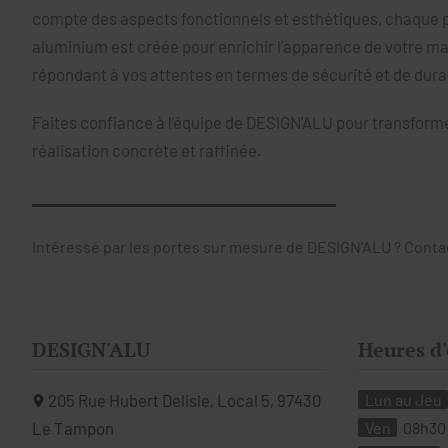
compte des aspects fonctionnels et esthétiques, chaque p
aluminium est créée pour enrichir l'apparence de votre ma
répondant à vos attentes en termes de sécurité et de durab
Faites confiance à l’équipe de DESIGN'ALU pour transforme
réalisation concrète et raffinée.
Intéressé par les portes sur mesure de DESIGN'ALU ? Contac
DESIGN'ALU
Heures d
205 Rue Hubert Delisle, Local 5,
97430
Lun au Jeu
Le Tampon
Ven
08h30